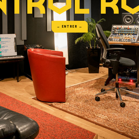
NTROL R
→ ENTRER ←