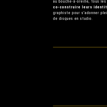
au bouche-à-oreille, tous le
co-construire leurs identi
graphiste pour s’adonner pl
de disques en studio.