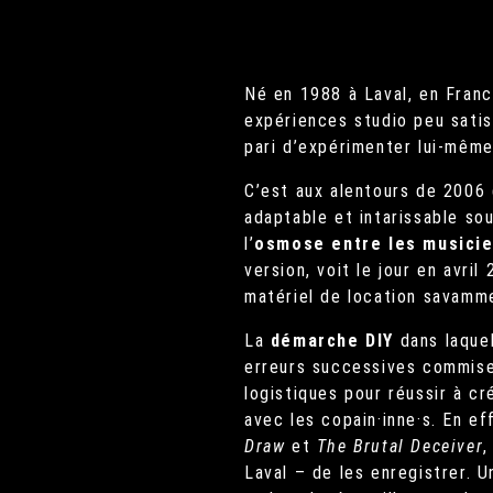
Né en 1988 à Laval, en Franc
expériences studio peu satis
pari d’expérimenter lui-même
C’est aux alentours de 2006 
adaptable et intarissable so
l’
osmose entre les musicie
version, voit le jour en avr
matériel de location savamme
La
démarche DIY
dans laquel
erreurs successives commise
logistiques pour réussir à cr
avec les copain·inne·s. En e
Draw
et
The Brutal Deceiver
,
Laval – de les enregistrer. 