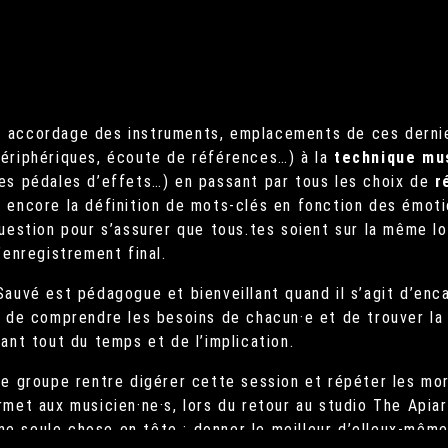
 accordage des instruments, emplacements de ces dernie
périphériques, écoute de références…) à la
technique mu
es pédales d’effets…) en passant par tous les choix de
r
 encore la définition de mots-clés en fonction des émoti
question pour s’assurer que tous.tes soient sur la même lo
’enregistrement final.
Sauvé est pédagogue et bienveillant quand il s’agit d’enc
i de comprendre les besoins de chacun·e et de trouver la 
ant tout du temps et de l’implication.
le groupe rentre digérer cette session et répéter les mor
rmet aux musicien·ne·s, lors du retour au studio The Apia
’une seule chose en tête : donner le meilleur d’elleux-mê