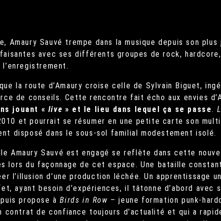
e, Amaury Sauvé trempe dans la musique depuis son plus 
faisantes avec ses différents groupes de rock, hardcore, m
 l’enregistrement.
que la route d’Amaury croise celle de Sylvain Biguet, ingé
urce de conseils. Cette rencontre fait écho aux envies d
ns jouant «
live
» et le lieu dans lequel ça se passe
.
L
il 2010 et pourrait se résumer en une petite carte son mul
nt disposé dans le sous-sol familial modestement isolé.
le Amaury Sauvé est engagé se reflète dans cette nouvell
s lors du façonnage de cet espace. Une bataille consta
éer l’illusion d’une production léchée. Un apprentissage u
ffet, ayant besoin d’expériences, il tâtonne d’abord avec
 puis propose à
Birds in Row
– jeune formation punk-hard
Un contrat de confiance toujours d’actualité et qui a rapi