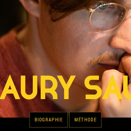
AURY SA
BIOGRAPHIE
MÉTHODE